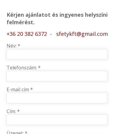
Kérjen ajánlatot és ingyenes helyszíni
felmérést.
+36 20 382 6372
-
sfetykft@gmail.com
Név: *
Telefonszám: *
E-mail cím *
Cím: *
Üzenet: *