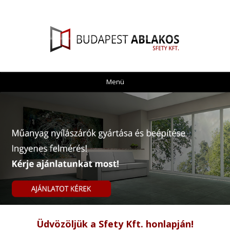
Menü
Üdvözöljük a Sfety Kft. honlapján!