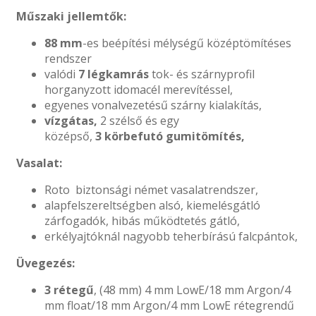
Műszaki jellemtők:
88 mm
-es beépítési mélységű középtömítéses
rendszer
valódi
7 légkamrás
tok- és szárnyprofil
horganyzott idomacél merevítéssel,
egyenes vonalvezetésű szárny kialakítás,
vízgátas,
2 szélső és egy
középső,
3 körbefutó gumitömítés,
Vasalat:
Roto biztonsági német vasalatrendszer,
alapfelszereltségben alsó, kiemelésgátló
zárfogadók, hibás működtetés gátló,
erkélyajtóknál nagyobb teherbírású falcpántok,
Üvegezés:
3 rétegű
, (48 mm) 4 mm LowE/18 mm Argon/4
mm float/18 mm Argon/4 mm LowE rétegrendű