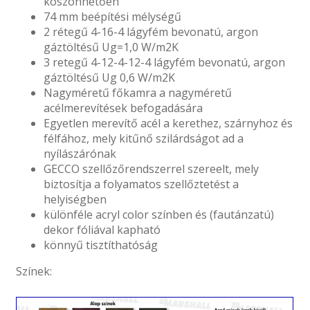
köszönhetően
74 mm beépítési mélységű
2 rétegű 4-16-4 lágyfém bevonatú, argon
gáztöltésű Ug=1,0 W/m2K
3 retegű 4-12-4-12-4 lágyfém bevonatú, argon
gáztöltésű Ug 0,6 W/m2K
Nagyméretű főkamra a nagyméretű
acélmerevítések befogadására
Egyetlen merevítő acél a kerethez, szárnyhoz és
félfához, mely kitűnő szilárdságot ad a
nyílászárónak
GECCO szellőzőrendszerrel szereelt, mely
biztosítja a folyamatos szellőztetést a
helyiségben
különféle acryl color színben és (fautánzatú)
dekor fóliával kapható
könnyű tisztíthatóság
Színek: