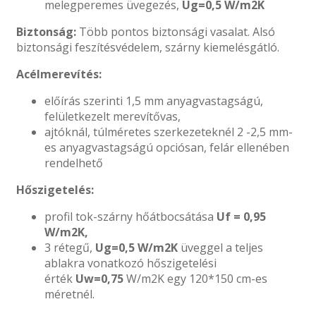
melegperemes üvegezés,
Ug=0,5 W/m2K
Biztonság:
Több pontos biztonsági vasalat. Alsó
biztonsági feszítésvédelem, szárny kiemelésgátló.
Acélmerevítés:
előírás szerinti 1,5 mm anyagvastagságú,
felületkezelt merevítővas,
ajtóknál, túlméretes szerkezeteknél 2 -2,5 mm-
es anyagvastagságú opciósan, felár ellenében
rendelhető
Hőszigetelés:
profil tok-szárny hőátbocsátása
Uf = 0,95
W/m2K,
3 rétegű,
Ug=0,5 W/m2K
üveggel a teljes
ablakra vonatkozó hőszigetelési
érték
Uw=0,75
W/m2K egy 120*150 cm-es
méretnél.