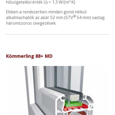
hőszigetelési érték U
= 1,3 W/(m²·K)
f
Ebben a rendszerben minden gond nélkül
®
alkalmazhatók az akár 52 mm (STV
54 mm) vastag
háromszoros üvegezések.
Kömmerling 88+ MD