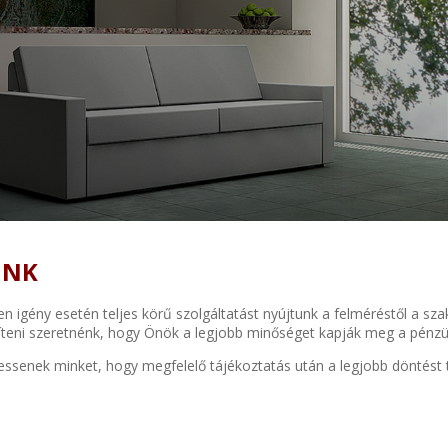
INK
 igény esetén teljes körű szolgáltatást nyújtunk a felméréstől a sz
Segíteni szeretnénk, hogy Önök a legjobb minőséget kapják meg a pénzü
essenek minket, hogy megfelelő tájékoztatás után a legjobb döntést t