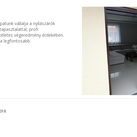
atunk vállalja a nyílászárók
apasztalattal, profi
kéletes végeredmény érdekében.
a legfontosabb.
2018