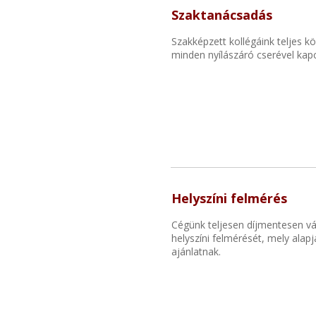
Szaktanácsadás
Szakképzett kollégáink teljes k
minden nyílászáró cserével kap
Helyszíni felmérés
Cégünk teljesen díjmentesen váll
helyszíni felmérését, mely alap
ajánlatnak.