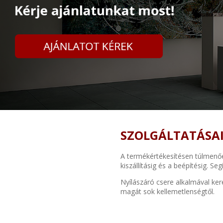
SZOLGÁLTATÁSA
A termékértékesítésen túlmenően
kiszállításig és a beépítésig. 
Nyílászáró csere alkalmával ker
magát sok kellemetlenségtől.