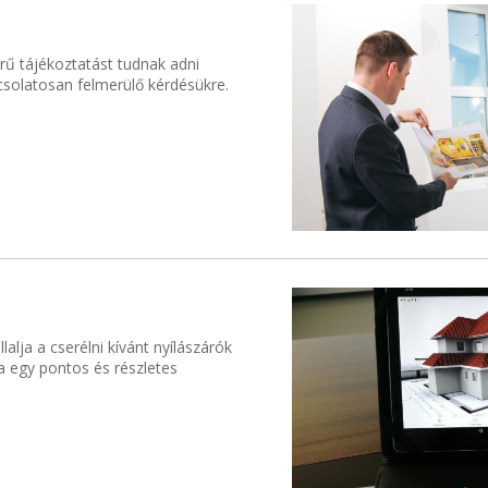
örű tájékoztatást tudnak adni
csolatosan felmerülő kérdésükre.
alja a cserélni kívánt nyílászárók
ja egy pontos és részletes